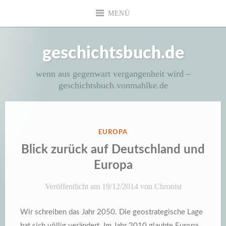
Zum
MENÜ
Inhalt
springen
geschichtsbuch.de
wenn aus gegenwart vergangenheit wird –
geschichtsbuch.vonmahlke.de
VERÖFFENTLICHT
EUROPA
IN
Blick zurück auf Deutschland und
Europa
Veröffentlicht am
19/12/2014
von
Chronist
Wir schreiben das Jahr 2050. Die geostrategische Lage
hat sich völlig verändert. Im Jahr 2010 glaubte Europa,