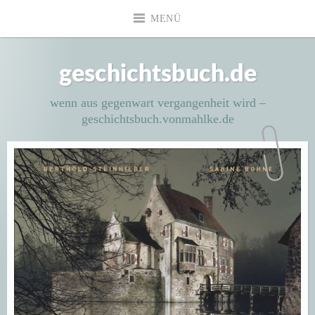
Zum
MENÜ
Inhalt
springen
geschichtsbuch.de
wenn aus gegenwart vergangenheit wird –
geschichtsbuch.vonmahlke.de