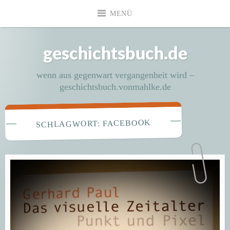
Zum
MENÜ
Inhalt
springen
geschichtsbuch.de
wenn aus gegenwart vergangenheit wird –
geschichtsbuch.vonmahlke.de
FACEBOOK
SCHLAGWORT: