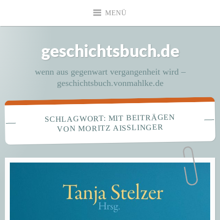
Zum
MENÜ
Inhalt
springen
geschichtsbuch.de
wenn aus gegenwart vergangenheit wird –
geschichtsbuch.vonmahlke.de
MIT BEITRÄGEN
SCHLAGWORT:
VON MORITZ AISSLINGER