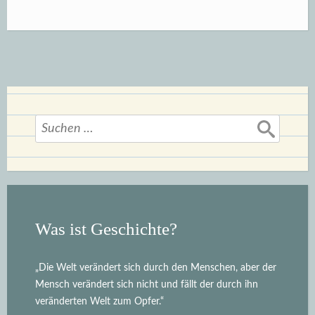
(Hg.),
Und
plötzlich
ist
die
Suchen
Welt
nach:
eine
andere“
Was ist Geschichte?
„Die Welt verändert sich durch den Menschen, aber der
Mensch verändert sich nicht und fällt der durch ihn
veränderten Welt zum Opfer.“