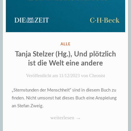
VERÖFFENTLICHT
ALLE
IN
Tanja Stelzer (Hg.), Und plötzlich
ist die Welt eine andere
Veröffentlicht am
11/12/2023
von
Chronist
„Sternstunden der Menschheit“ sind in diesem Buch zu
finden. Nicht umsonst hat dieses Buch eine Anspielung
an Stefan Zweig.
„Tanja
weiterlesen
→
Stelzer