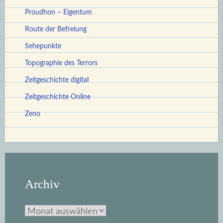
Proudhon – Eigentum
Route der Befreiung
Sehepunkte
Topographie des Terrors
Zeitgeschichte digital
Zeitgeschichte Online
Zeno
Archiv
Archiv