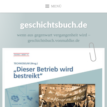
Zum
MENÜ
Inhalt
springen
geschichtsbuch.de
wenn aus gegenwart vergangenheit wird –
geschichtsbuch.vonmahlke.de