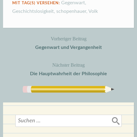
Gegenwart
,
MIT TAG(S) VERSEHEN:
Geschichtslosigkeit
,
schopenhauer
,
Volk
Vorheriger Beitrag
Beitragsnavigation
Gegenwart und Vergangenheit
Nächster Beitrag
Die Hauptwahrheit der Philosophie
Suchen
nach: