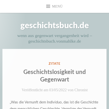
Zum
MENÜ
Inhalt
springen
geschichtsbuch.de
wenn aus gegenwart vergangenheit wird –
geschichtsbuch.vonmahlke.de
VERÖFFENTLICHT
ZITATE
IN
Geschichtslosigkeit und
Gegenwart
Veröffentlicht am
03/05/2022
von
Chronist
„Was die Vernunft dem Individuo, das ist die Geschichte
dem menschlichen Geschlechte. Vermöge der Vernunft