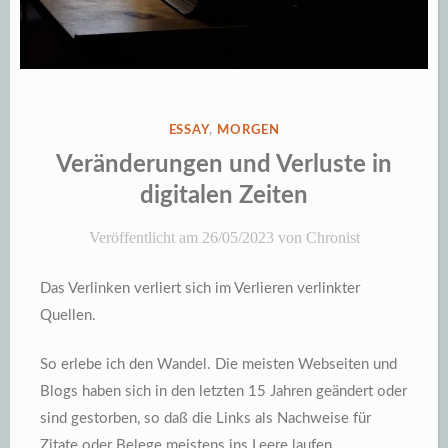
VERÖFFENTLICHT
ESSAY
,
MORGEN
IN
Veränderungen und Verluste in
digitalen Zeiten
Veröffentlicht am
26/05/2023
von
Chronist
Das Verlinken verliert sich im Verlieren verlinkter
Quellen.
So erlebe ich den Wandel. Die meisten Webseiten und
Blogs haben sich in den letzten 15 Jahren geändert oder
sind gestorben, so daß die Links als Nachweise für
Zitate oder Belege meistens ins Leere laufen.