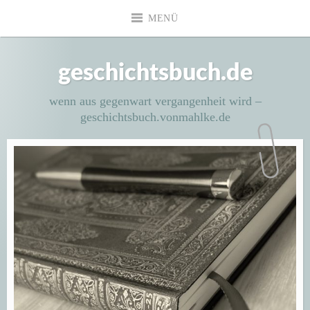
Zum
MENÜ
Inhalt
springen
geschichtsbuch.de
wenn aus gegenwart vergangenheit wird –
geschichtsbuch.vonmahlke.de