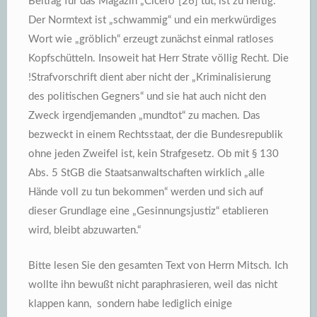
Beitrag für das Magazin „Cicero“[26] tut, ist zu heftig.
Der Normtext ist „schwammig“ und ein merkwürdiges
Wort wie „gröblich“ erzeugt zunächst einmal ratloses
Kopfschütteln. Insoweit hat Herr Strate völlig Recht. Die
!Strafvorschrift dient aber nicht der „Kriminalisierung
des politischen Gegners“ und sie hat auch nicht den
Zweck irgendjemanden „mundtot“ zu machen. Das
bezweckt in einem Rechtsstaat, der die Bundesrepublik
ohne jeden Zweifel ist, kein Strafgesetz. Ob mit § 130
Abs. 5 StGB die Staatsanwaltschaften wirklich „alle
Hände voll zu tun bekommen“ werden und sich auf
dieser Grundlage eine „Gesinnungsjustiz“ etablieren
wird, bleibt abzuwarten.“
Bitte lesen Sie den gesamten Text von Herrn Mitsch. Ich
wollte ihn bewußt nicht paraphrasieren, weil das nicht
klappen kann, sondern habe lediglich einige