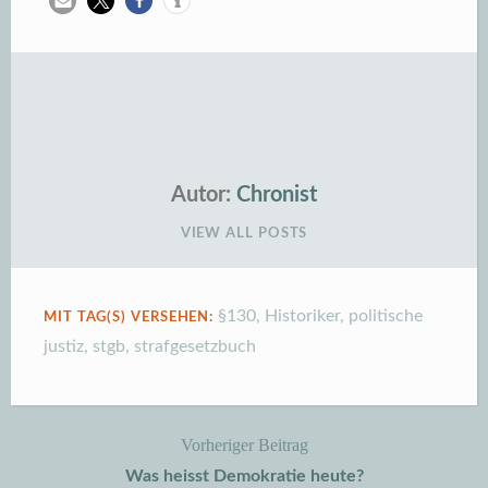
Autor:
Chronist
VIEW ALL POSTS
§130
,
Historiker
,
politische
MIT TAG(S) VERSEHEN:
justiz
,
stgb
,
strafgesetzbuch
Vorheriger Beitrag
Beitragsnavigation
Was heisst Demokratie heute?