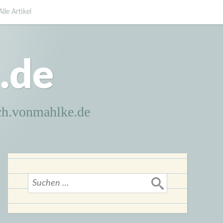
Alle Artikel
.de
ch.vonmahlke.de
Suchen
nach: