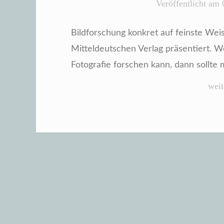
Veröffentlicht am
Bildforschung konkret auf feinste We
Mitteldeutschen Verlag präsentiert. 
Fotografie forschen kann, dann sollte
„Vi
weit
–
ein
Krie
in
Bild
von
Bert
Petz