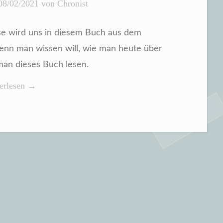
08/02/2021
von
Chronist
ise wird uns in diesem Buch aus dem
Wenn man wissen will, wie man heute über
 man dieses Buch lesen.
etnam
erlesen
→
g
ern
hold
inna