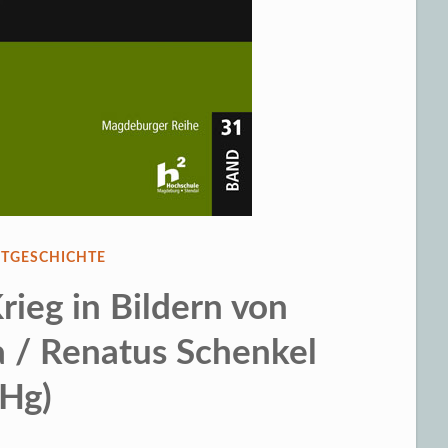
ENTLICHT
ITGESCHICHTE
rieg in Bildern von
a / Renatus Schenkel
(Hg)