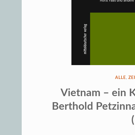
VERÖFF
ALLE
,
ZE
IN
Vietnam – ein K
Berthold Petzinn