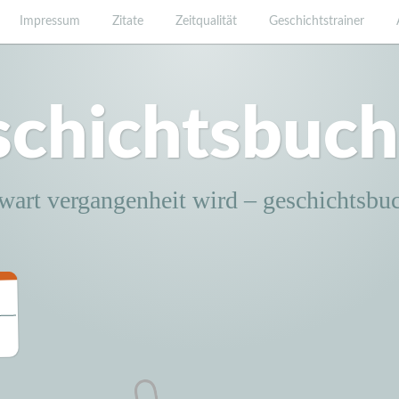
Impressum
Zitate
Zeitqualität
Geschichtstrainer
schichtsbuch
wart vergangenheit wird – geschichtsbu