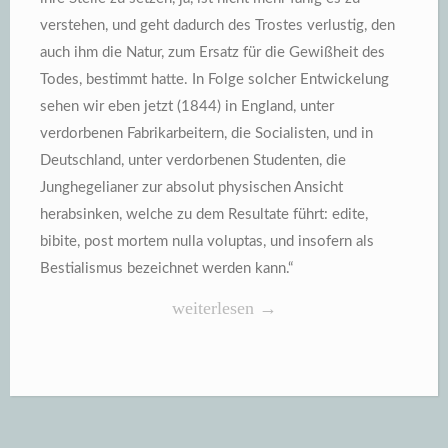
verstehen, und geht dadurch des Trostes verlustig, den
auch ihm die Natur, zum Ersatz für die Gewißheit des
Todes, bestimmt hatte. In Folge solcher Entwickelung
sehen wir eben jetzt (1844) in England, unter
verdorbenen Fabrikarbeitern, die Socialisten, und in
Deutschland, unter verdorbenen Studenten, die
Junghegelianer zur absolut physischen Ansicht
herabsinken, welche zu dem Resultate führt: edite,
bibite, post mortem nulla voluptas, und insofern als
Bestialismus bezeichnet werden kann.“
„Was
weiterlesen
→
macht
man,
wenn
man