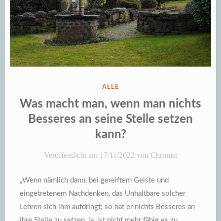
VERÖFFENTLICHT
ALLE
IN
Was macht man, wenn man nichts
Besseres an seine Stelle setzen
kann?
Veröffentlicht am
17/11/2022
von
Chronist
„Wenn nämlich dann, bei gereiftem Geiste und
eingetretenem Nachdenken, das Unhaltbare solcher
Lehren sich ihm aufdringt; so hat er nichts Besseres an
ihre Stelle zu setzen, ja, ist nicht mehr fähig es zu