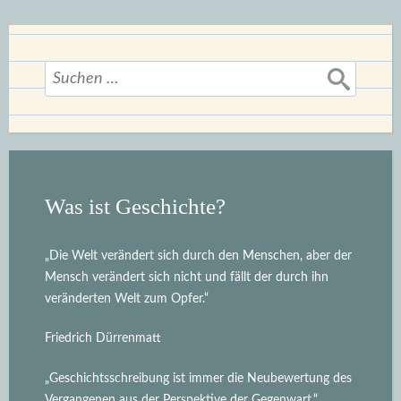
nichts
Besseres
Suchen
an
nach:
seine
Stelle
setzen
kann?“
Was ist Geschichte?
„Die Welt verändert sich durch den Menschen, aber der
Mensch verändert sich nicht und fällt der durch ihn
veränderten Welt zum Opfer.“
Friedrich Dürrenmatt
„Geschichtsschreibung ist immer die Neubewertung des
Vergangenen aus der Perspektive der Gegenwart.“