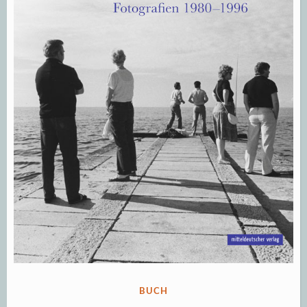
VERÖFFENTLICHT
BUCH
IN