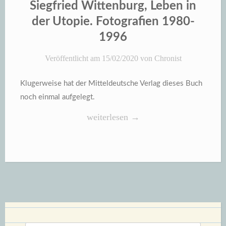
Siegfried Wittenburg, Leben in
der Utopie. Fotografien 1980-
1996
Veröffentlicht am
15/02/2020
von
Chronist
Klugerweise hat der Mitteldeutsche Verlag dieses Buch
noch einmal aufgelegt.
„Siegfried
weiterlesen
→
Wittenburg,
Leben
in
der
Utopie.
Fotografien