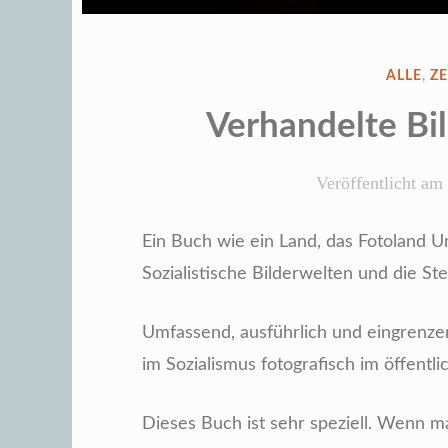
VERÖFF
ALLE
,
Z
IN
Verhandelte Bil
Veröffentlicht am
Ein Buch wie ein Land, das Fotoland U
Sozialistische Bilderwelten und die St
Umfassend, ausführlich und eingrenzen
im Sozialismus fotografisch im öffentli
Dieses Buch ist sehr speziell. Wenn m