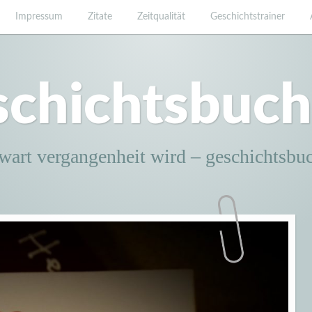
Impressum
Zitate
Zeitqualität
Geschichtstrainer
schichtsbuch
wart vergangenheit wird – geschichtsbu