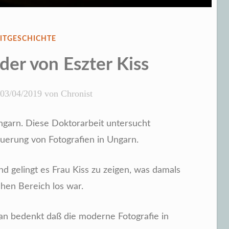
ENTLICHT
EITGESCHICHTE
der von Eszter Kiss
03/04/2019
von
Chronist
ngarn. Diese Doktorarbeit untersucht
euerung von Fotografien in Ungarn.
d gelingt es Frau Kiss zu zeigen, was damals
chen Bereich los war.
an bedenkt daß die moderne Fotografie in