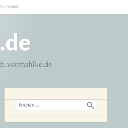
Alle Artikel
.de
ch.vonmahlke.de
Suchen
nach: