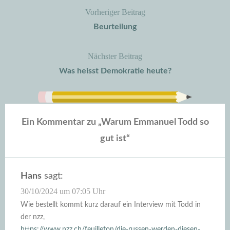
Vorheriger Beitrag
Beitragsnavigation
Beurteilung
Nächster Beitrag
Was heisst Demokratie heute?
Ein Kommentar zu „
Warum Emmanuel Todd so
gut ist
“
Hans
sagt:
30/10/2024 um 07:05 Uhr
Wie bestellt kommt kurz darauf ein Interview mit Todd in
der nzz,
https://www.nzz.ch/feuilleton/die-russen-werden-diesen-