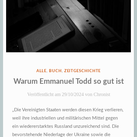
VERÖFFENTLICHT
ALLE
,
BUCH
,
ZEITGESCHICHTE
IN
Warum Emmanuel Todd so gut ist
Veröffentlicht am
29/10/2024
von
Chronist
„Die Vereinigten Staaten werden diesen Krieg verlieren,
weil ihre industriellen und militärischen Mittel gegen
ein wiedererstarktes Russland unzureichend sind.
Die
bevorstehende Niederlage der Ukraine sowie die