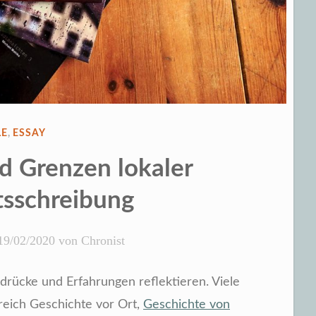
RÖFFENTLICHT
LE
,
ESSAY
d Grenzen lokaler
tsschreibung
19/02/2020
von
Chronist
drücke und Erfahrungen reflektieren. Viele
eich Geschichte vor Ort,
Geschichte von