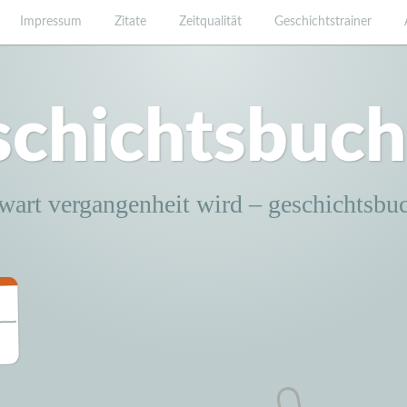
Impressum
Zitate
Zeitqualität
Geschichtstrainer
schichtsbuch
wart vergangenheit wird – geschichtsbu