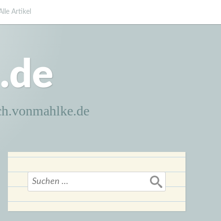
Alle Artikel
.de
ch.vonmahlke.de
Suchen
nach: