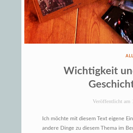
VE
AL
IN
Wichtigkeit un
Geschich
Veröffentlicht am
Ich möchte mit diesem Text eigene Ein
andere Dinge zu diesem Thema im Ber