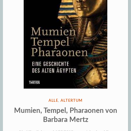
VERÖFFENTLICHT
ALLE
,
ALTERTUM
IN
Mumien, Tempel, Pharaonen von
Barbara Mertz