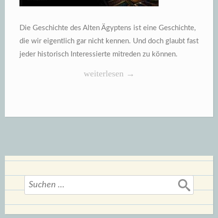
Die Geschichte des Alten Ägyptens ist eine Geschichte,
die wir eigentlich gar nicht kennen. Und doch glaubt fast
jeder historisch Interessierte mitreden zu können.
„Mumien,
weiterlesen
→
Tempel,
Pharaonen
von
Barbara
Mertz“
Suchen
nach: