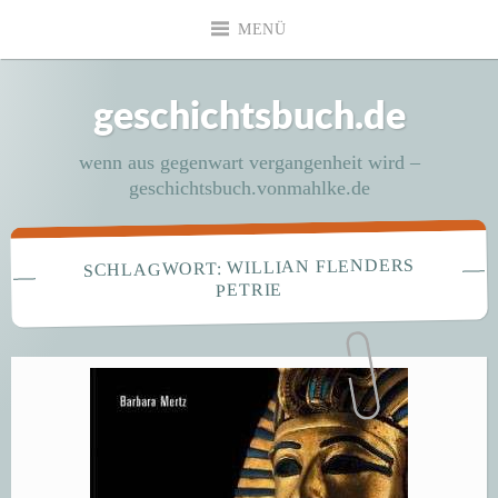
Zum
MENÜ
Inhalt
springen
geschichtsbuch.de
wenn aus gegenwart vergangenheit wird –
geschichtsbuch.vonmahlke.de
WILLIAN FLENDERS
SCHLAGWORT:
PETRIE