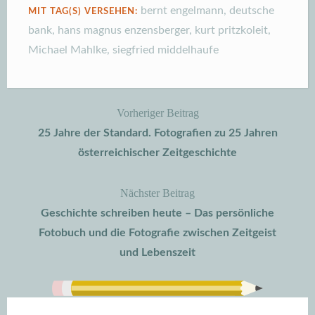
bernt engelmann
,
deutsche
MIT TAG(S) VERSEHEN:
bank
,
hans magnus enzensberger
,
kurt pritzkoleit
,
Michael Mahlke
,
siegfried middelhaufe
Vorheriger Beitrag
Beitragsnavigation
25 Jahre der Standard. Fotografien zu 25 Jahren
österreichischer Zeitgeschichte
Nächster Beitrag
Geschichte schreiben heute – Das persönliche
Fotobuch und die Fotografie zwischen Zeitgeist
und Lebenszeit