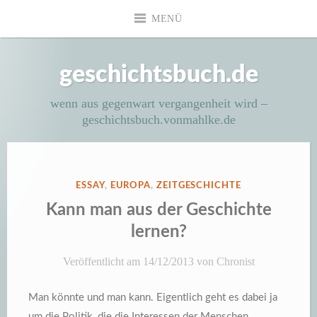
Zum
MENÜ
Inhalt
springen
geschichtsbuch.de
wenn aus gegenwart vergangenheit wird –
geschichtsbuch.vonmahlke.de
VERÖFFENTLICHT
ESSAY
,
EUROPA
,
ZEITGESCHICHTE
IN
Kann man aus der Geschichte
lernen?
Veröffentlicht am
14/12/2013
von
Chronist
Man könnte und man kann. Eigentlich geht es dabei ja
um die Politik, die die Interessen der Menschen