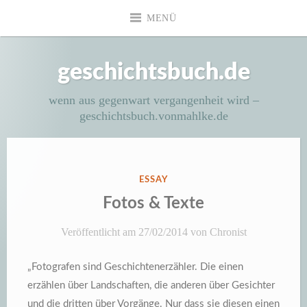
Zum
MENÜ
Inhalt
springen
geschichtsbuch.de
wenn aus gegenwart vergangenheit wird –
geschichtsbuch.vonmahlke.de
VERÖFFENTLICHT
ESSAY
IN
Fotos & Texte
Veröffentlicht am
27/02/2014
von
Chronist
„Fotografen sind Geschichtenerzähler. Die einen
erzählen über Landschaften, die anderen über Gesichter
und die dritten über Vorgänge. Nur dass sie diesen einen