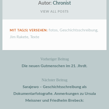
Autor:
Chronist
VIEW ALL POSTS
fotos
,
Geschichtsschreibung
,
MIT TAG(S) VERSEHEN:
Jim Rakete
,
Texte
Vorheriger Beitrag
Beitragsnavigation
Die neuen Gutmenschen im 21. Jhrdt.
Nächster Beitrag
Sarajewo – Geschichtsschreibung als
Dokumentarfotografie. Anmerkungen zu Ursula
Meissner und Friedhelm Brebeck: