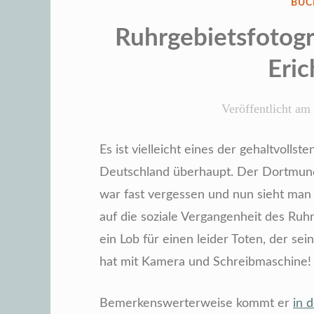
VER
BUC
IN
Ruhrgebietsfotog
Eric
Veröffentlicht am
Es ist vielleicht eines der gehaltvoll
Deutschland überhaupt. Der Dortmunder
war fast vergessen und nun sieht man 
auf die soziale Vergangenheit des Ruh
ein Lob für einen leider Toten, der se
hat mit Kamera und Schreibmaschine!
Bemerkenswerterweise kommt er
in 