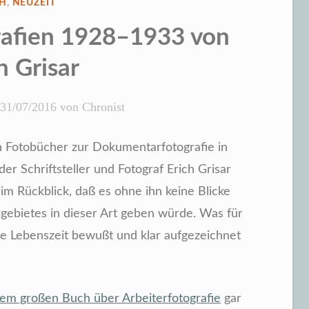
ÖFFENTLICHT
H
,
NEUZEIT
rafien 1928–1933 von
h Grisar
31/07/2016
von
Chronist
sten Fotobücher zur Dokumentarfotografie in
 Schriftsteller und Fotograf Erich Grisar
im Rückblick, daß es ohne ihn keine Blicke
rgebietes in dieser Art geben würde. Was für
ine Lebenszeit bewußt und klar aufgezeichnet
dem großen Buch über Arbeiterfotografie
gar