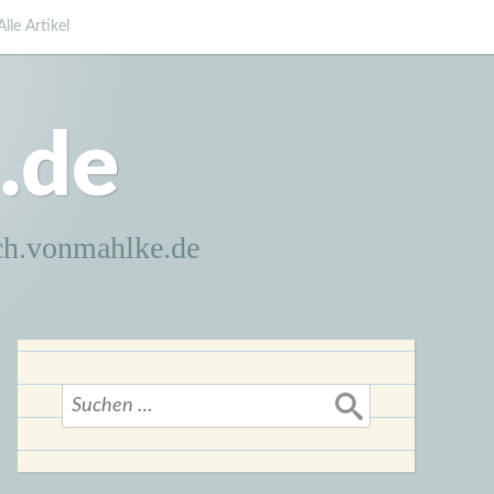
Alle Artikel
.de
ch.vonmahlke.de
Suchen
nach: