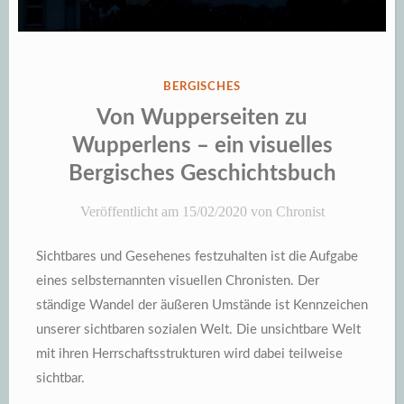
VERÖFFENTLICHT
BERGISCHES
IN
Von Wupperseiten zu
Wupperlens – ein visuelles
Bergisches Geschichtsbuch
Veröffentlicht am
15/02/2020
von
Chronist
Sichtbares und Gesehenes festzuhalten ist die Aufgabe
eines selbsternannten visuellen Chronisten. Der
ständige Wandel der äußeren Umstände ist Kennzeichen
unserer sichtbaren sozialen Welt. Die unsichtbare Welt
mit ihren Herrschaftsstrukturen wird dabei teilweise
sichtbar.