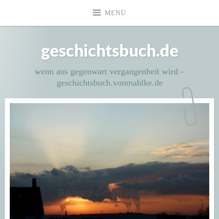
Zum
MENÜ
Inhalt
springen
geschichtsbuch.de
wenn aus gegenwart vergangenheit wird –
geschichtsbuch.vonmahlke.de