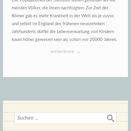
Die Populationen der Steinzeit lebten gesünder als die
meisten Völker, die ihnen nachfolgten: Zur Zeit der
Römer gab es mehr Krankheit in der Welt als je zuvor,
und selbst im England des früheren neunzehnten
Jahrhunderts dürfte die Lebenserwartung von Kindern
kaum höher gewesen sein als schon vor 20000 Jahren.
„Populationen
weiterlesen
→
der
Steinzeit“
Suchen
nach: