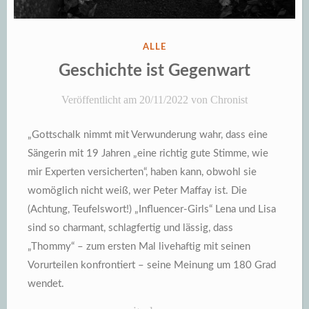
VERÖFFENTLICHT
ALLE
IN
Geschichte ist Gegenwart
Veröffentlicht am
20/11/2022
von
Chronist
„Gottschalk nimmt mit Verwunderung wahr, dass eine
Sängerin mit 19 Jahren „eine richtig gute Stimme, wie
mir Experten versicherten“, haben kann, obwohl sie
womöglich nicht weiß, wer Peter Maffay ist. Die
(Achtung, Teufelswort!) „Influencer-Girls“ Lena und Lisa
sind so charmant, schlagfertig und lässig, dass
„Thommy“ – zum ersten Mal livehaftig mit seinen
Vorurteilen konfrontiert – seine Meinung um 180 Grad
wendet.