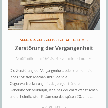
VERÖFFENTLICHT
ALLE
,
NEUZEIT
,
ZEITGESCHICHTE
,
ZITATE
IN
Zerstörung der Vergangenheit
Veröffentlicht am
16/12/2010
von
michael mahlke
Die Zerstörung der Vergangenheit, oder vielmehr die
jenes sozialen Mechanismus, der die
Gegenwartserfahrung mit derjenigen früherer
Generationen verknüpft, ist eines der charakteristischen
und unheimlichsten Phäomene des späten 20. Jhrdts.
„Zerstörung
weiterlesen
→