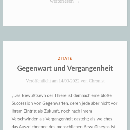
„Geschichte
weiterlesen
→
ist
Gegenwart“
VERÖFFENTLICHT
ZITATE
IN
Gegenwart und Vergangenheit
Veröffentlicht am
14/03/2022
von
Chronist
„Das Bewußtseyn der Thiere ist demnach eine bloße
Succession von Gegenwarten, deren jede aber nicht vor
ihrem Eintritt als Zukunft, noch nach ihrem
Verschwinden als Vergangenheit dasteht; als welches
das Auszeichnende des menschlichen Bewußtseyns ist.