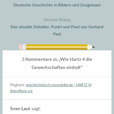
Deutsche Geschichte in Bildern und Zeugnissen
Nächster Beitrag
Das visuelle Zeitalter. Punkt und Pixel von Gerhard
Paul
3 Kommentare zu „
Wie Hartz 4 die
Gewerkschaften einholt
“
Pingback:
geschichtsbuch.vonmahlke.de | HARTZ IV
Betroffene e.V.
Sven Laut
sagt: