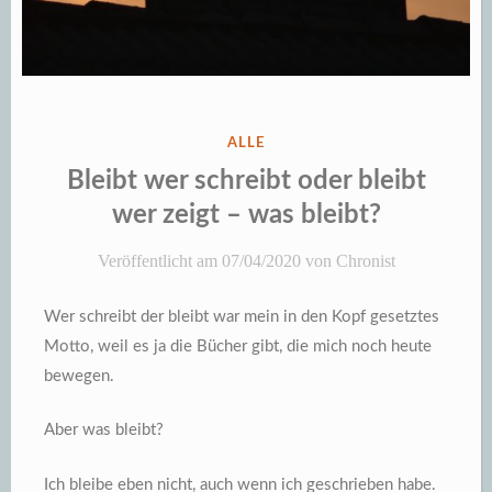
VERÖFFENTLICHT
ALLE
IN
Bleibt wer schreibt oder bleibt
wer zeigt – was bleibt?
Veröffentlicht am
07/04/2020
von
Chronist
Wer schreibt der bleibt war mein in den Kopf gesetztes
Motto, weil es ja die Bücher gibt, die mich noch heute
bewegen.
Aber was bleibt?
Ich bleibe eben nicht, auch wenn ich geschrieben habe.