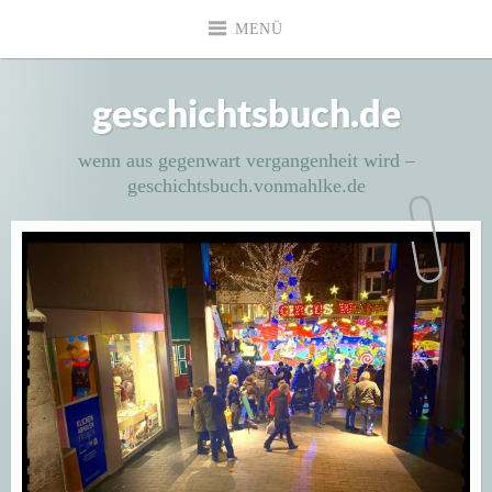
Zum
MENÜ
Inhalt
springen
geschichtsbuch.de
wenn aus gegenwart vergangenheit wird –
geschichtsbuch.vonmahlke.de