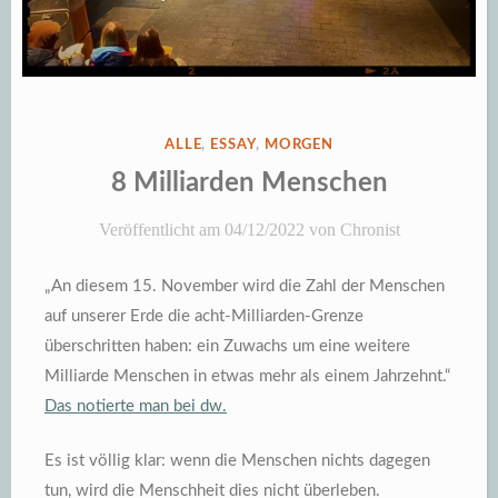
VERÖFFENTLICHT
ALLE
,
ESSAY
,
MORGEN
IN
8 Milliarden Menschen
Veröffentlicht am
04/12/2022
von
Chronist
„An diesem 15. November wird die Zahl der Menschen
auf unserer Erde die acht-Milliarden-Grenze
überschritten haben: ein Zuwachs um eine weitere
Milliarde Menschen in etwas mehr als einem Jahrzehnt.“
Das notierte man bei dw.
Es ist völlig klar: wenn die Menschen nichts dagegen
tun, wird die Menschheit dies nicht überleben.