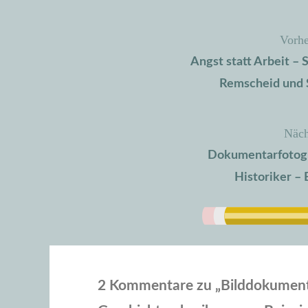
Vorhe
Beitragsnavigation
Angst statt Arbeit – 
Remscheid und 
Näch
Dokumentarfotogra
Historiker – 
2 Kommentare zu „
Bilddokument