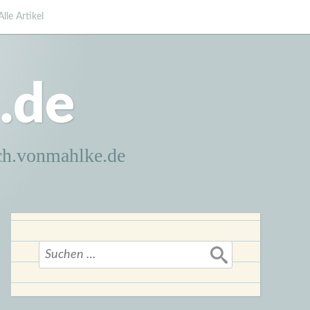
Alle Artikel
.de
ch.vonmahlke.de
Suchen
nach: