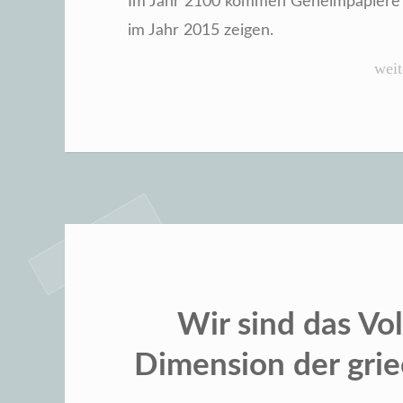
Im Jahr 2100 kommen Geheimpapiere ans
im Jahr 2015 zeigen.
„Ge
weit
aufg
–
die
neu
Alli
Wir sind das Vol
Dimension der gri