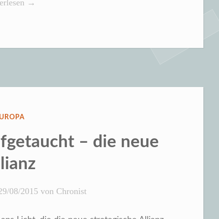
eit
erlesen
→
t
er
nd
n
ERÖFFENTLICHT
UROPA
N
fgetaucht – die neue
hichte
lianz
ts
t“
29/08/2015
von
Chronist