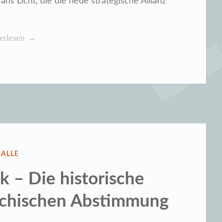
 Licht, die die neue strategische Allianz
heimpapiere
erlesen
→
etaucht
e
anz“
VERÖFFENTLICHT
ALLE
IN
k – Die historische
echischen Abstimmung