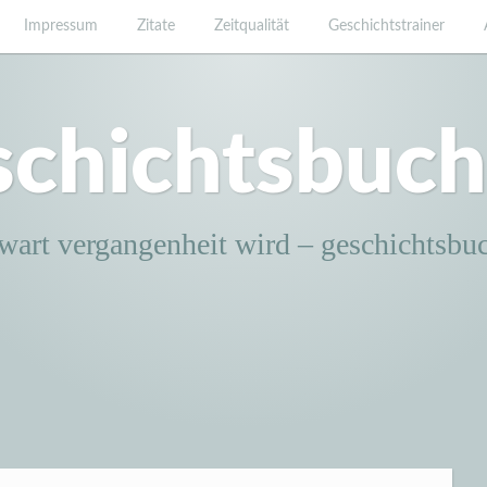
Impressum
Zitate
Zeitqualität
Geschichtstrainer
schichtsbuch
wart vergangenheit wird – geschichtsbu