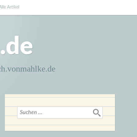
Alle Artikel
.de
ch.vonmahlke.de
Suchen
nach: